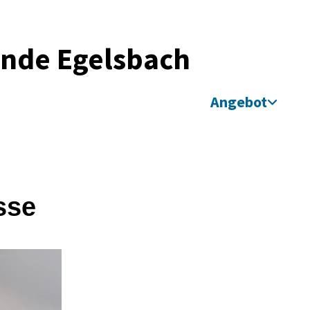
inde Egelsbach
Angebot
sse